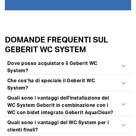
DOMANDE FREQUENTI SUL
GEBERIT WC SYSTEM
Dove posso acquistare il Geberit WC
System?
Che cos’ha di speciale il Geberit WC
Fatti
consigliare dai nostri specialisti
che ti
System?
presenteranno le varie opzioni del WC System e ti
Quali sono i vantaggi dell'installazione del
assisteranno durante la selezione dei prodotti. I nostri
Il nuovo Geberit WC System soddisfa tutte le esigenze
WC System Geberit in combinazione con i
partner sono lieti di aiutarti.
in fatto di
prestazioni di risciacquo eccezionali
,
WC con bidet integrato Geberit AquaClean?
Trova un rivenditore specializzato
installazione più veloce del 40 per cento
e una
Quali sono i vantaggi del WC System per i
promessa di qualità che si riflette in modo particolare
Non solo un WC convenzionale, con Geberit è
clienti finali?
nella sua efficienza e durevolezza nel tempo.
possibile installare in modo rapido anche un WC con