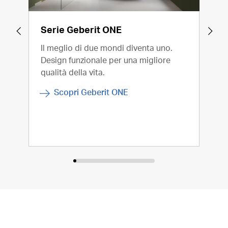
Serie Geberit ONE
Geb
Il meglio di due mondi diventa uno.
La c
Design funzionale per una migliore
Geb
qualità della vita.
nuov
vist
Scopri Geberit ONE
comf