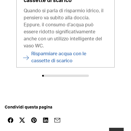
Se s
Quando si parla di risparmio idrico, il
valu
pensiero va subito alla doccia.
di s
Eppure, il consumo d’acqua può
punt
essere ridotto significativamente
anche con un utilizzo intelligente del
vaso WC.
Risparmiare acqua con le
cassette di scarico
Condividi questa pagina