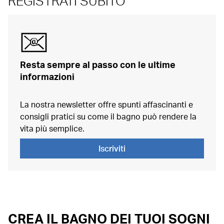
REGISTRATI SUBITO
energie per mantenere pulito il bagno, ma anche
una
combinazione particolarmente interessante tra
quantità ridotta di detergente e acqua
.
efficienza idrica e comfort.
I sanitari in ceramica Geberit sono caratterizzati da
una
manutenzione particolarmente semplice.
Resta sempre al passo con le ultime
La nostra guida ai servizi
contiene ulteriori
informazioni
informazioni sulla cura a lungo termine dei prodotti per
il bagno.
La nostra newsletter offre spunti affascinanti e
consigli pratici su come il bagno può rendere la
vita più semplice.
Iscriviti
CREA IL BAGNO DEI TUOI SOGNI