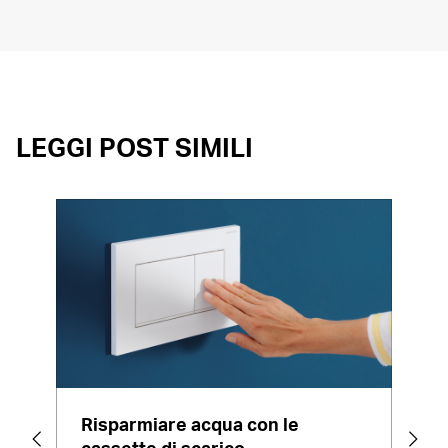
LEGGI POST SIMILI
Risparmiare acqua con le
Vas
cassette di scarico