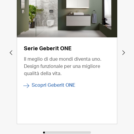
Serie Geberit ONE
Ser
Il meglio di due mondi diventa uno.
La f
Design funzionale per una migliore
este
qualità della vita.
dist
comp
Scopri Geberit ONE
prop
comb