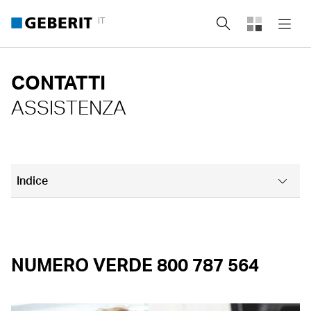
IT
Cerca
CONTATTI
ASSISTENZA
Indice
Domande Frequenti
Domande Frequenti AquaClean
NUMERO VERDE 800 787 564