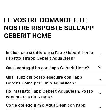
LE VOSTRE DOMANDE E LE
NOSTRE RISPOSTE SULL’APP
GEBERIT HOME
In che cosa si differenzia l’app Geberit Home
rispetto all’app Geberit AquaClean?
Quali vantaggi ho con l’app Geberit Home?
Con l’App Geberit Home troverete tutte le
applicazioni Geberit in una sola app. L'interfaccia
Quali funzioni posso eseguire con l’app
L’App Geberit Home vi assiste nei primi passi con il
utente è stata ottimizzata con dei riquadri chiari e
Geberit Home per il mio AquaClean?
vostro vaso bidet AquaClean. Vi offre un modo
grandi e si basa su un funzionamento intuitivo.
Ho installato l’app Geberit AquaClean. Posso
semplice di registrare il vostro apparecchio affinché
Telecomando del vostro vaso bidet Geberit
continuare a utilizzarla?
possiate beneficiare di un periodo di garanzia
AquaClean
Come collego il mio AquaClean con l’app
prolungato. Inoltre, nell’app troverete informazioni
Impostare un profilo personale
Vi consigliamo di passare all’App Geberit Home. In