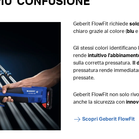
PIU' CONFUSIONE
Geberit FlowFit richiede
solo
chiaro grazie al colore (
blu
e
Gli stessi colori identificano l
rende
intuitivo l'abbinamen
sulla corretta pressatura.
Il
pressatura rende immediatam
pressate.
Geberit FlowFit non solo riv
anche la sicurezza con
innova
Scopri Geberit FlowFit