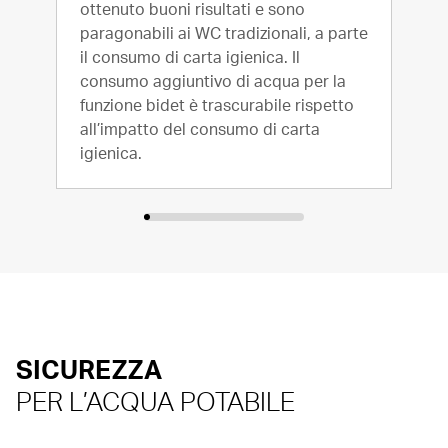
ottenuto buoni risultati e sono
di 6
paragonabili ai WC tradizionali, a parte
para
il consumo di carta igienica. Il
1,7 
consumo aggiuntivo di acqua per la
cent
funzione bidet è trascurabile rispetto
all’impatto del consumo di carta
igienica.
SICUREZZA
PER L’ACQUA POTABILE