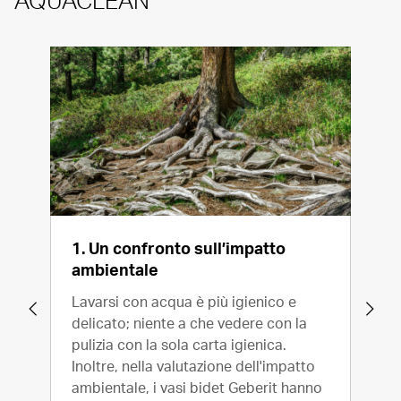
1. Un confronto sull’impatto
2. 
ambientale
con
Lavarsi con acqua è più igienico e
Lo s
delicato; niente a che vedere con la
medi
pulizia con la sola carta igienica.
igie
Inoltre, nella valutazione dell'impatto
bide
ambientale, i vasi bidet Geberit hanno
di l