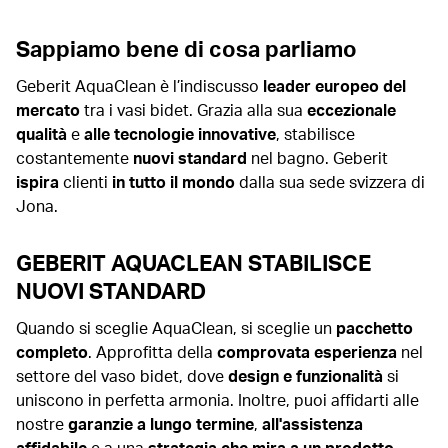
Sappiamo bene di cosa parliamo
Geberit AquaClean è l’indiscusso
leader europeo del
mercato
tra i vasi bidet. Grazia alla sua
eccezionale
qualità
e
alle tecnologie innovative
, stabilisce
costantemente
nuovi standard
nel bagno. Geberit
ispira
clienti
in tutto il mondo
dalla sua sede svizzera di
Jona.
GEBERIT AQUACLEAN STABILISCE
NUOVI STANDARD
Quando si sceglie AquaClean, si sceglie un
pacchetto
completo
. Approfitta della
comprovata esperienza
nel
settore del vaso bidet, dove
design e funzionalità
si
uniscono in perfetta armonia. Inoltre, puoi affidarti alle
nostre
garanzie a lungo termine
,
all'assistenza
affidabile
e a una
strategia che mira a un prodotto