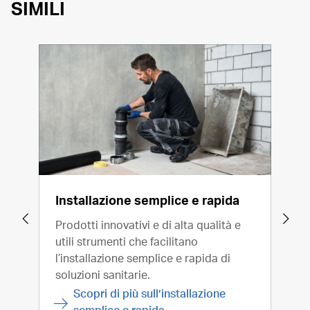
SIMILI
Installazione semplice e rapida
Ass
Prodotti innovativi e di alta qualità e
Sapp
utili strumenti che facilitano
l'ef
l’installazione semplice e rapida di
per 
soluzioni sanitarie.
fian
tecn
Scopri di più sull’installazione
semplice e rapida