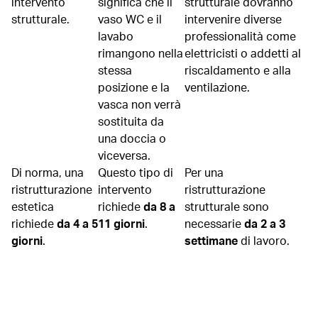
intervento
significa che il
strutturale dovranno
strutturale.
vaso WC e il
intervenire diverse
lavabo
professionalità come
rimangono nella
elettricisti o addetti al
stessa
riscaldamento e alla
posizione e la
ventilazione.
vasca non verrà
sostituita da
una doccia o
viceversa.
Di norma, una
Questo tipo di
Per una
ristrutturazione
intervento
ristrutturazione
estetica
richiede
da 8 a
strutturale sono
richiede
da 4 a 5
11 giorni
.
necessarie
da 2 a 3
giorni
.
settimane
di lavoro.