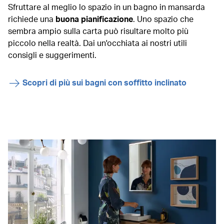
che hai selezionato.
Sfruttare al meglio lo spazio in un bagno in mansarda
A questo punto il fornitore preparerà un
richiede una
buona pianificazione
. Uno spazio che
programma
dettagliato, coordinandosi con
sembra ampio sulla carta può risultare molto più
termoidraulici, elettricisti e piastrellisti.
piccolo nella realtà. Dai un'occhiata ai nostri utili
consigli e suggerimenti.
Scopri di più sui bagni con soffitto inclinato