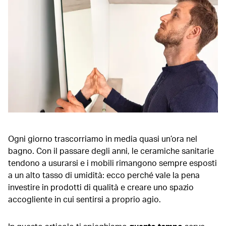
Strumenti gratuiti per ristrutturare il bagno
Da vecchio a nuovo: un esempio di bagno moderno
Ristrutturare il bagno: prima e dopo
Guida passo passo per la ristrutturazione del bagno
Idee per la ristrutturazione del tuo bagno
Geberit ti aiuta nella ristrutturazione
Idee Geberit per ristrutturare il bagno
Ogni giorno trascorriamo in media quasi un’ora nel
bagno. Con il passare degli anni, le ceramiche sanitarie
tendono a usurarsi e i mobili rimangono sempre esposti
a un alto tasso di umidità: ecco perché vale la pena
investire in prodotti di qualità e creare uno spazio
accogliente in cui sentirsi a proprio agio.