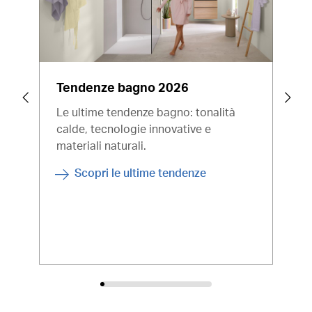
Tendenze bagno 2026
Qua
lav
Le ultime tendenze bagno: tonalità
calde, tecnologie innovative e
I la
materiali naturali.
dov
poss
Scopri le ultime tendenze
min
mant