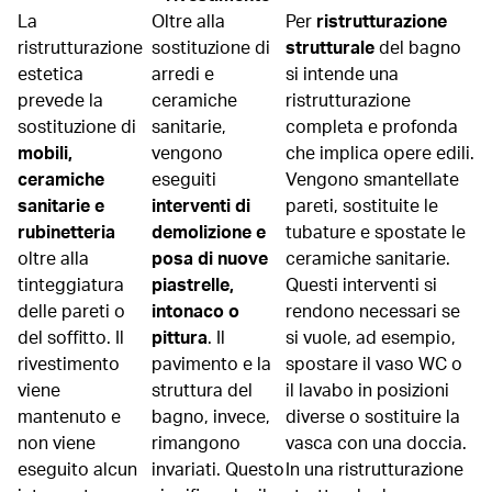
La
Oltre alla
Per
ristrutturazione
ristrutturazione
sostituzione di
strutturale
del bagno
estetica
arredi e
si intende una
prevede la
ceramiche
ristrutturazione
sostituzione di
sanitarie,
completa e profonda
mobili,
vengono
che implica opere edili.
ceramiche
eseguiti
Vengono smantellate
sanitarie e
interventi di
pareti, sostituite le
rubinetteria
demolizione e
tubature e spostate le
oltre alla
posa di nuove
ceramiche sanitarie.
tinteggiatura
piastrelle,
Questi interventi si
delle pareti o
intonaco o
rendono necessari se
del soffitto. Il
pittura
. Il
si vuole, ad esempio,
rivestimento
pavimento e la
spostare il vaso WC o
viene
struttura del
il lavabo in posizioni
mantenuto e
bagno, invece,
diverse o sostituire la
non viene
rimangono
vasca con una doccia.
eseguito alcun
invariati. Questo
In una ristrutturazione