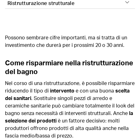
termine con un budget di
4.000 - 5.000
€ compresi i
Ristrutturazione strutturale
Un bagno completo con posa in opera di un nuovo
costi di progettazione e consulenza professionale.
rivestimento di piastrelle prevede un costo indicativo
Per una ristrutturazione completa del bagno,
intorno a
6.000 - 9.000
€.
bisognerà prevedere un costo oltre i
10.000
€.
Possono sembrare cifre importanti, ma si tratta di un
investimento che durerà per i prossimi 20 o 30 anni.
Come risparmiare nella ristrutturazione
del bagno
Nel corso di una ristrutturazione, è possibile risparmiare
riducendo il tipo di
intervento
e con una buona
scelta
dei sanitari
. Sostituire singoli pezzi di arredo e
ceramiche sanitarie può cambiare totalmente il look del
bagno senza necessità di interventi strutturali. Anche
la
selezione dei prodotti
è un fattore decisivo: molti
produttori offrono prodotti di alta qualità anche nella
fascia medio/bassa di prezzo.