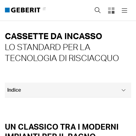
IT
Cerca
CASSETTE DA INCASSO
LO STANDARD PER LA
TECNOLOGIA DI RISCIACQUO
Indice
Un classico tra i moderni impianti per il bagno
PROGETTATI PER QUALSIASI SITUAZIONE
UN CLASSICO TRA I MODERNI
L'acqua in movimento è il nemico della stagnazione