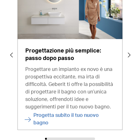
Progettazione più semplice:
Ris
passo dopo passo
err
Progettare un impianto ex novo è una
Hai 
prospettiva eccitante, ma irta di
Ti g
difficoltà. Geberit ti offre la possibilità
proc
di progettare il bagno con un’unica
prof
soluzione, offrendoti idee e
suggerimenti per il tuo nuovo bagno.
Progetta subito il tuo nuovo
bagno