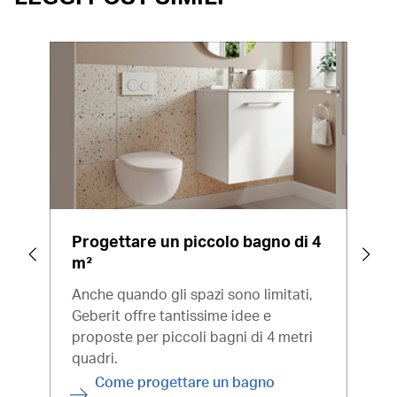
Progettare un piccolo bagno di 4
Pro
m²
pas
Anche quando gli spazi sono limitati,
Prog
Geberit offre tantissime idee e
pros
proposte per piccoli bagni di 4 metri
diff
quadri.
di p
solu
Come progettare un bagno