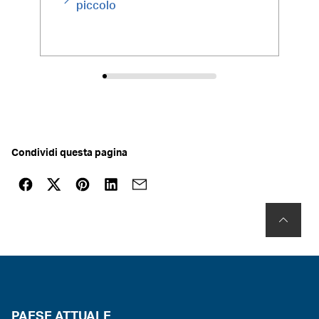
sugg
piccolo
Condividi questa pagina
PAESE ATTUALE