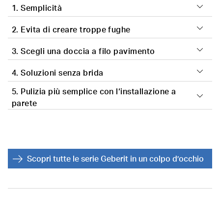
1. Semplicità
2. Evita di creare troppe fughe
3. Scegli una doccia a filo pavimento
4. Soluzioni senza brida
5. Pulizia più semplice con l‘installazione a
parete
Scopri tutte le serie Geberit in un colpo d’occhio
Progetta attentamente la planimetria della stanza in
modo che corrisponda alle tue esigenze. Per rendere
Meglio evitare i rivestimenti con piastrelle piccole:
la pulizia più agevole ed efficace, è preferibile evitare
quelle di grande formato sono molto più facili da
per quanto possibile angoli e spigoli. Cerca inoltre di
Passiamo ora alla progettazione della doccia.
pulire. Minore sarà il numero di fughe, minore sarà la
nascondere dietro la parete tutti i possibili ricettacoli