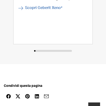
qual
Scopri Geberit Xeno²
Condividi questa pagina