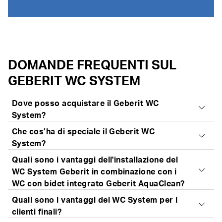
DOMANDE FREQUENTI SUL
GEBERIT WC SYSTEM
Dove posso acquistare il Geberit WC
System?
Che cos’ha di speciale il Geberit WC
Fatti
consigliare dai nostri specialisti
che ti
System?
presenteranno le varie opzioni del WC System e ti
Quali sono i vantaggi dell'installazione del
assisteranno durante la selezione dei prodotti. I nostri
Il nuovo Geberit WC System soddisfa tutte le esigenze
WC System Geberit in combinazione con i
partner sono lieti di aiutarti.
in fatto di
prestazioni di risciacquo eccezionali
,
WC con bidet integrato Geberit AquaClean?
Trova un rivenditore specializzato
installazione più veloce del 40 per cento
e una
Quali sono i vantaggi del WC System per i
promessa di qualità che si riflette in modo particolare
Non solo un WC convenzionale, con Geberit è
clienti finali?
nella sua efficienza e durevolezza nel tempo.
possibile installare in modo rapido anche un WC con