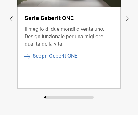
Serie Geberit ONE
Geb
Il meglio di due mondi diventa uno.
La c
Design funzionale per una migliore
Geb
qualità della vita.
nuov
vist
Scopri Geberit ONE
comf